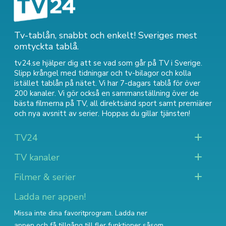
Tv-tablån, snabbt och enkelt! Sveriges mest
omtyckta tablå.
tv24.se hjälper dig att se vad som går på TV i Sverige.
Slipp krångel med tidningar och tv-bilagor och kolla
istället tablån på nätet. Vi har 7-dagars tablå för över
200 kanaler. Vi gör också en sammanställning över
de
bästa filmerna på TV
,
all direktsänd sport
samt
premiärer
och nya avsnitt av serier
. Hoppas du gillar tjänsten!
TV24
TV kanaler
Filmer & serier
Ladda ner appen!
Missa inte dina favoritprogram. Ladda ner
appen och få tillgång till fler funktioner såsom