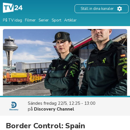
Ställ in dina kanaler
På TV idag
Filmer
Serier
Sport
Artiklar
Sändes
fredag 22/5, 12:25 - 13:00
på
Discovery Channel
Border Control: Spain