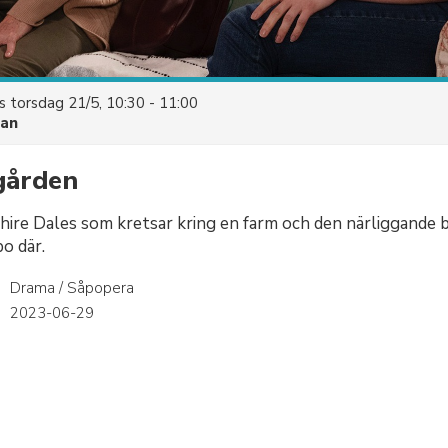
es
torsdag 21/5, 10:30 - 11:00
uan
gården
shire Dales som kretsar kring en farm och den närliggande 
o där.
Drama / Såpopera
r
2023-06-29