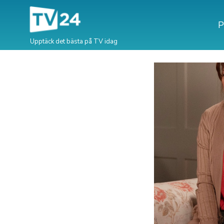
P
Upptäck det bästa på TV idag