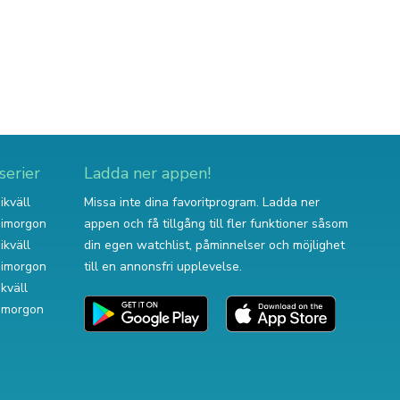
serier
Ladda ner appen!
ikväll
Missa inte dina favoritprogram. Ladda ner
v imorgon
appen och få tillgång till fler funktioner såsom
ikväll
din egen watchlist, påminnelser och möjlighet
v imorgon
till en annonsfri upplevelse.
ikväll
 imorgon