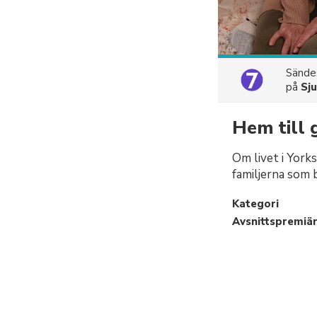
Sänd
på
Sj
Hem till 
Om livet i York
familjerna som b
Kategori
Avsnittspremiä