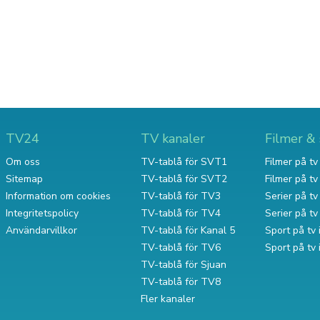
TV24
TV kanaler
Filmer & 
Om oss
TV-tablå för SVT1
Filmer på tv 
Sitemap
TV-tablå för SVT2
Filmer på t
Information om cookies
TV-tablå för TV3
Serier på tv 
Integritetspolicy
TV-tablå för TV4
Serier på t
Användarvillkor
TV-tablå för Kanal 5
Sport på tv 
TV-tablå för TV6
Sport på tv
TV-tablå för Sjuan
TV-tablå för TV8
Fler kanaler