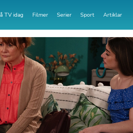
å TV idag
Filmer
Serier
Sport
Artiklar