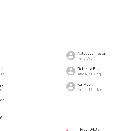
Natalie Jamieson
Amy Wyatt
ell
Rebecca Bakes
er
Angelica King
gan
Kai Assi
r
Archie Breckle
nde
V
Idag, 04:30