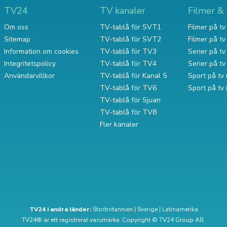
TV24
TV kanaler
Filmer & 
Om oss
TV-tablå för SVT1
Filmer på tv 
Sitemap
TV-tablå för SVT2
Filmer på t
Information om cookies
TV-tablå för TV3
Serier på tv 
Integritetspolicy
TV-tablå för TV4
Serier på t
Användarvillkor
TV-tablå för Kanal 5
Sport på tv 
TV-tablå för TV6
Sport på tv
TV-tablå för Sjuan
TV-tablå för TV8
Fler kanaler
TV24 i andra länder:
Storbritannien
|
Sverige
|
Latinamerika
TV24® är ett registrerat varumärke. Copyright © TV24 Group AB.