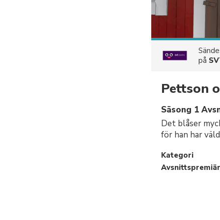
Sänd
på
SV
Pettson o
Säsong 1 Avsn
Det blåser mycke
för han har väl
Kategori
Avsnittspremiä