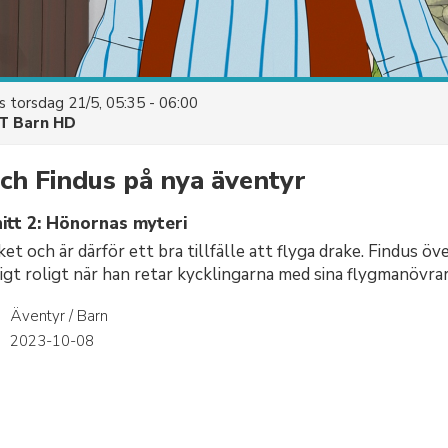
es
torsdag 21/5, 05:35 - 06:00
T Barn HD
ch Findus på nya äventyr
itt 2: Hönornas myteri
t och är därför ett bra tillfälle att flyga drake. Findus öv
digt roligt när han retar kycklingarna med sina flygmanövrar
Äventyr / Barn
r
2023-10-08