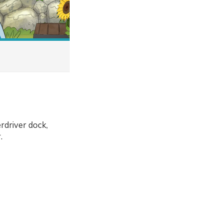
erdriver dock,
.