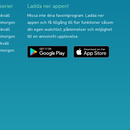
serier
Ladda ner appen!
ikväll
Missa inte dina favoritprogram. Ladda ner
v imorgon
appen och få tillgång till fler funktioner såsom
ikväll
din egen watchlist, påminnelser och möjlighet
v imorgon
till en annonsfri upplevelse.
ikväll
 imorgon