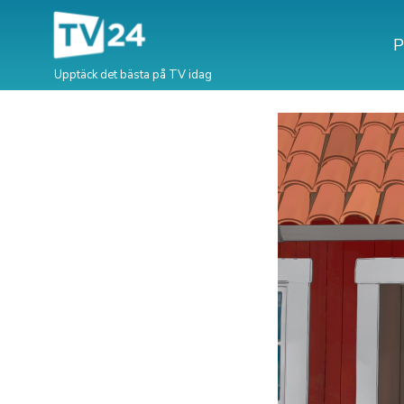
P
Upptäck det bästa på TV idag