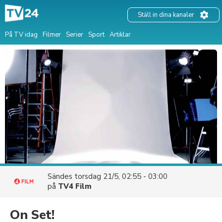
Ställ in dina kanaler
På TV idag
Filmer
Serier
Sport
Artiklar
Sändes
torsdag 21/5, 02:55 - 03:00
på
TV4 Film
On Set!