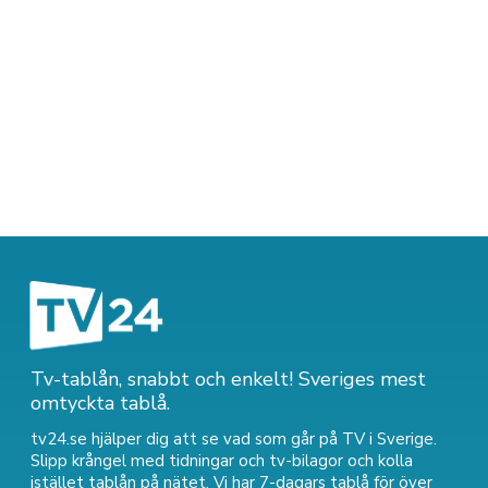
Tv-tablån, snabbt och enkelt! Sveriges mest
omtyckta tablå.
tv24.se hjälper dig att se vad som går på TV i Sverige.
Slipp krångel med tidningar och tv-bilagor och kolla
istället tablån på nätet. Vi har 7-dagars tablå för över