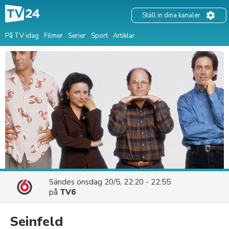
Ställ in dina kanaler
På TV idag
Filmer
Serier
Sport
Artiklar
Sändes
onsdag 20/5, 22:20 - 22:55
på
TV6
Seinfeld