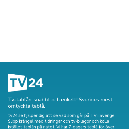
Tv-tablån, snabbt och enkelt! Sveriges mest
omtyckta tablå.
tv24.se hjälper dig att se vad som går på TV i Sverige.
Slipp krångel med tidningar och tv-bilagor och kolla
istället tablån på nätet. Vi har 7-dagars tablå för över