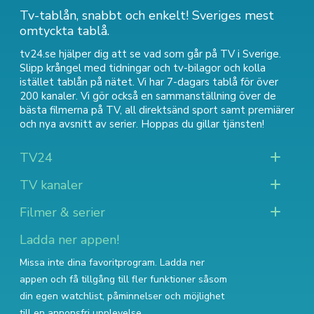
Tv-tablån, snabbt och enkelt! Sveriges mest
omtyckta tablå.
tv24.se hjälper dig att se vad som går på TV i Sverige.
Slipp krångel med tidningar och tv-bilagor och kolla
istället tablån på nätet. Vi har 7-dagars tablå för över
200 kanaler. Vi gör också en sammanställning över
de
bästa filmerna på TV
,
all direktsänd sport
samt
premiärer
och nya avsnitt av serier
. Hoppas du gillar tjänsten!
TV24
TV kanaler
Filmer & serier
Ladda ner appen!
Missa inte dina favoritprogram. Ladda ner
appen och få tillgång till fler funktioner såsom
din egen watchlist, påminnelser och möjlighet
till en annonsfri upplevelse.