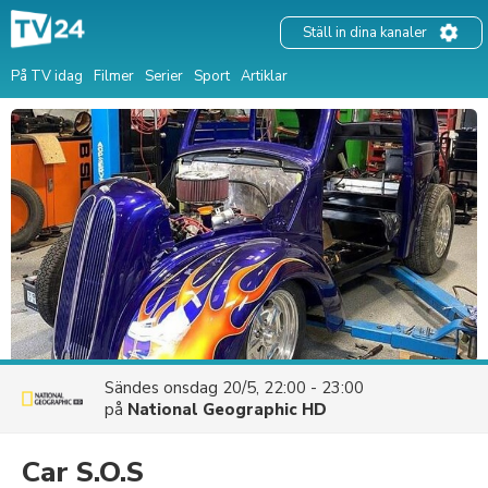
Ställ in dina kanaler
På TV idag
Filmer
Serier
Sport
Artiklar
Sändes
onsdag 20/5, 22:00 - 23:00
på
National Geographic HD
Car S.O.S