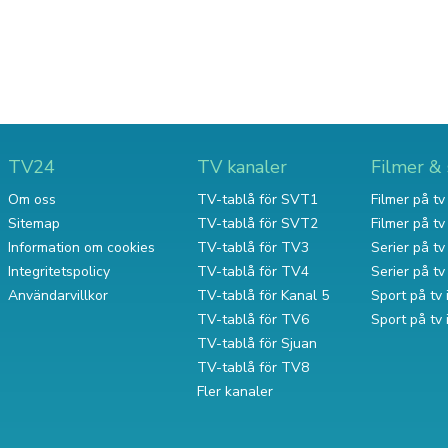
TV24
TV kanaler
Filmer & 
Om oss
TV-tablå för SVT1
Filmer på tv 
Sitemap
TV-tablå för SVT2
Filmer på t
Information om cookies
TV-tablå för TV3
Serier på tv 
Integritetspolicy
TV-tablå för TV4
Serier på t
Användarvillkor
TV-tablå för Kanal 5
Sport på tv 
TV-tablå för TV6
Sport på tv
TV-tablå för Sjuan
TV-tablå för TV8
Fler kanaler