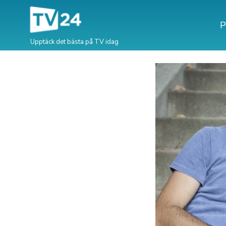
P
Upptäck det bästa på TV idag