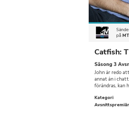
Sänd
på
MT
Catfish:
Säsong 3 Avsni
John är redo at
annat än i chatt
förändras, kan 
Kategori
Avsnittspremiä