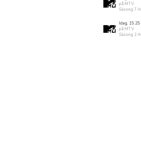
på MTV
Säsong 7 Av
Idag, 15:25
på MTV
Säsong 2 Av