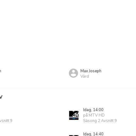
n
Max Joseph
Värd
V
Idag, 14:00
på MTV HD
snitt 9
Säsong 2 Avsnitt 9
Idag, 14:40