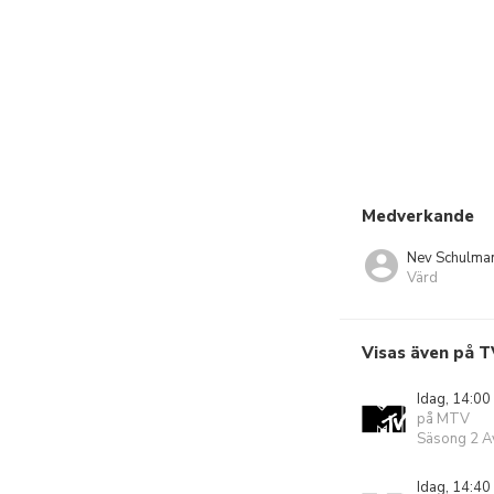
Medverkande
Nev Schulma
Värd
Visas även på T
Idag, 14:00
på MTV
Säsong 2 Av
Idag, 14:40