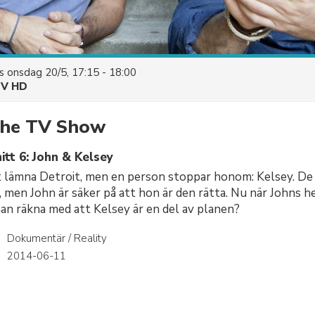
es
onsdag 20/5, 17:15 - 18:00
V HD
 The TV Show
tt 6: John & Kelsey
t lämna Detroit, men en person stoppar honom: Kelsey. De h
, men John är säker på att hon är den rätta. Nu när Johns he
han räkna med att Kelsey är en del av planen?
Dokumentär / Reality
r
2014-06-11