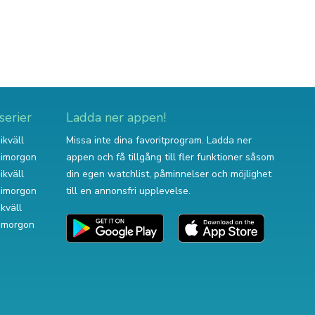
serier
Ladda ner appen!
ikväll
Missa inte dina favoritprogram. Ladda ner
v imorgon
appen och få tillgång till fler funktioner såsom
ikväll
din egen watchlist, påminnelser och möjlighet
v imorgon
till en annonsfri upplevelse.
ikväll
 imorgon