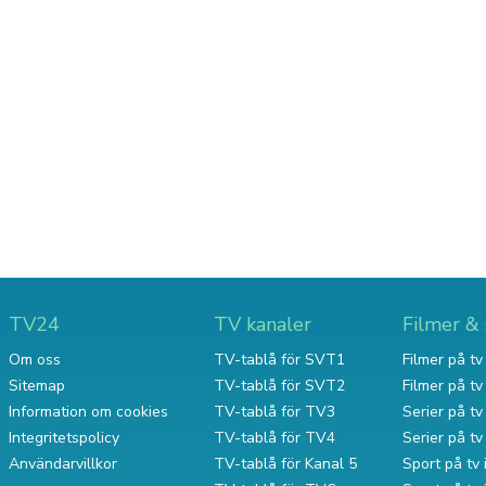
TV24
TV kanaler
Filmer & 
Om oss
TV-tablå för SVT1
Filmer på tv 
Sitemap
TV-tablå för SVT2
Filmer på t
Information om cookies
TV-tablå för TV3
Serier på tv 
Integritetspolicy
TV-tablå för TV4
Serier på t
Användarvillkor
TV-tablå för Kanal 5
Sport på tv 