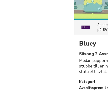
Sänd
på
SV
Bluey
Säsong 2 Avsn
Medan papporna 
stubbe till en 
sluta ett avtal.
Kategori
Avsnittspremiä