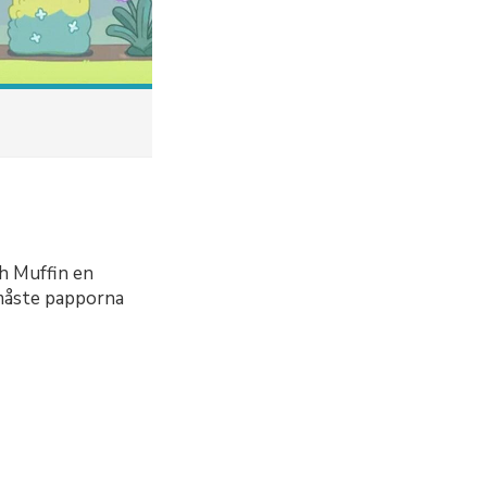
h Muffin en
 måste papporna