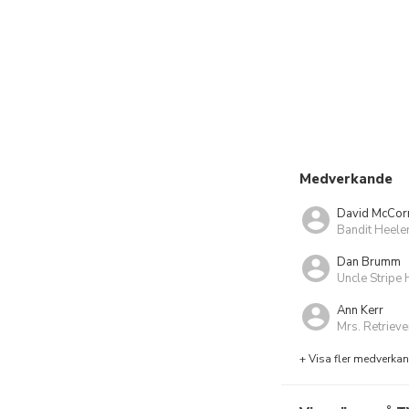
Medverkande
David McCor
Bandit Heele
Dan Brumm
Uncle Stripe 
Ann Kerr
Mrs. Retrieve
+ Visa fler medverka