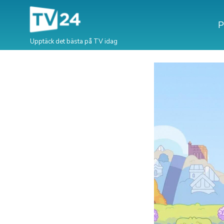
P
Upptäck det bästa på TV idag