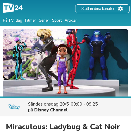
Ställ in dina kanaler
På TV idag
Filmer
Serier
Sport
Artiklar
Sändes
onsdag 20/5, 09:00 - 09:25
på
Disney Channel
Miraculous: Ladybug & Cat Noir