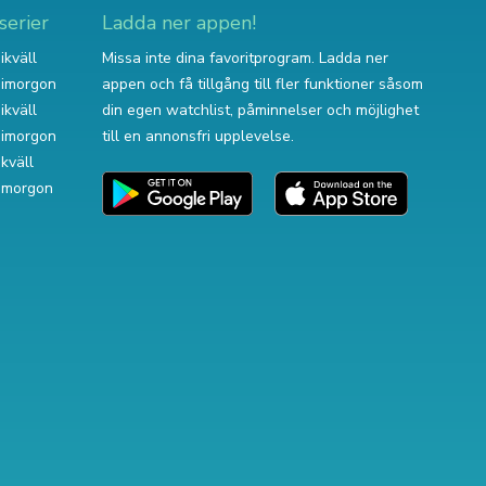
serier
Ladda ner appen!
ikväll
Missa inte dina favoritprogram. Ladda ner
v imorgon
appen och få tillgång till fler funktioner såsom
ikväll
din egen watchlist, påminnelser och möjlighet
v imorgon
till en annonsfri upplevelse.
ikväll
 imorgon