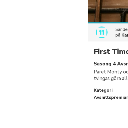
Sänd
på
Ka
First Tim
Säsong 4 Avsni
Paret Monty och
tvingas göra all
Kategori
Avsnittspremiä