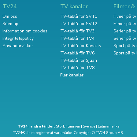
TV24
TV kanaler
Filmer & 
Om oss
TV-tablå för SVT1
Filmer på tv 
Sitemap
TV-tablå för SVT2
Filmer på t
Information om cookies
TV-tablå för TV3
Serier på tv 
Integritetspolicy
TV-tablå för TV4
Serier på t
Användarvillkor
TV-tablå för Kanal 5
Sport på tv 
TV-tablå för TV6
Sport på tv
TV-tablå för Sjuan
TV-tablå för TV8
Fler kanaler
TV24 i andra länder:
Storbritannien
|
Sverige
|
Latinamerika
TV24® är ett registrerat varumärke. Copyright © TV24 Group AB.