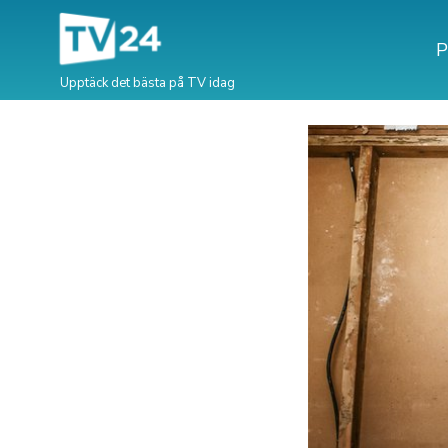
P
Upptäck det bästa på TV idag