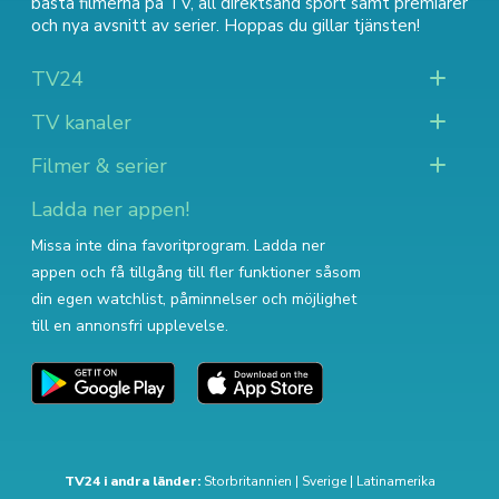
bästa filmerna på TV
,
all direktsänd sport
samt
premiärer
och nya avsnitt av serier
. Hoppas du gillar tjänsten!
TV24
TV kanaler
Filmer & serier
Ladda ner appen!
Missa inte dina favoritprogram. Ladda ner
appen och få tillgång till fler funktioner såsom
din egen watchlist, påminnelser och möjlighet
till en annonsfri upplevelse.
TV24 i andra länder:
Storbritannien
|
Sverige
|
Latinamerika