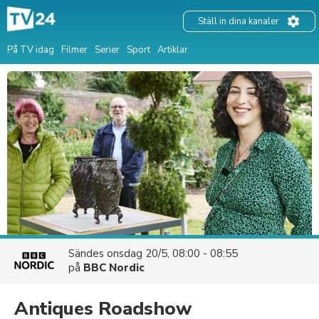
Ställ in dina kanaler
På TV idag
Filmer
Serier
Sport
Artiklar
Sändes
onsdag 20/5, 08:00 - 08:55
på
BBC Nordic
Antiques Roadshow