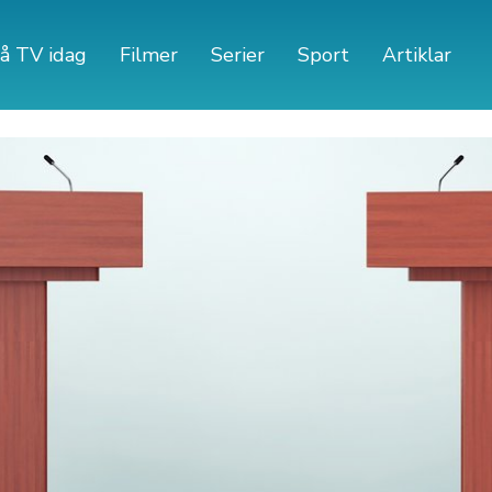
å TV idag
Filmer
Serier
Sport
Artiklar