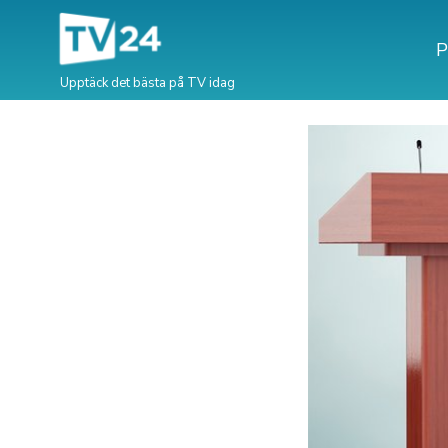
P
Upptäck det bästa på TV idag