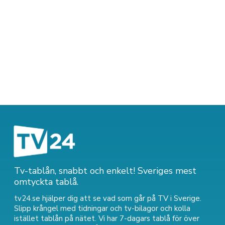
Tv-tablån, snabbt och enkelt! Sveriges mest
omtyckta tablå.
tv24.se hjälper dig att se vad som går på TV i Sverige.
Slipp krångel med tidningar och tv-bilagor och kolla
istället tablån på nätet. Vi har 7-dagars tablå för över