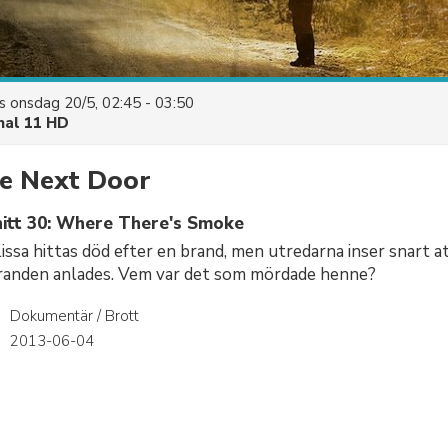
es
onsdag 20/5, 02:45 - 03:50
nal 11 HD
e Next Door
itt 30: Where There's Smoke
ssa hittas död efter en brand, men utredarna inser snart a
randen anlades. Vem var det som mördade henne?
Dokumentär / Brott
r
2013-06-04