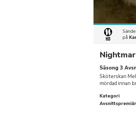
Sänd
på
Ka
Nightmar
Säsong 3 Avsn
Sköterskan Meli
mördad innan b
Kategori
Avsnittspremiä