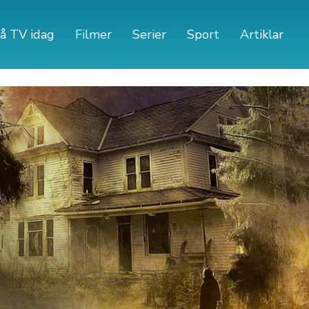
å TV idag
Filmer
Serier
Sport
Artiklar