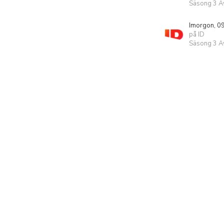
Säsong 3 Av
Imorgon, 0
på ID
Säsong 3 Av