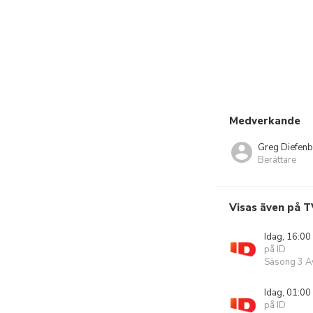
Medverkande
Greg Diefen
Berättare
Visas även på T
Idag, 16:00
på ID
Säsong 3 Av
Idag, 01:00
på ID