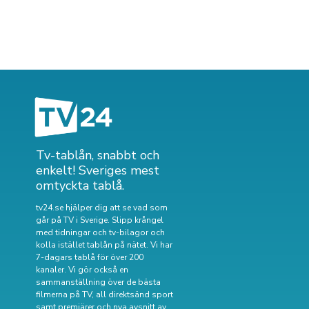
Tv-tablån, snabbt och
enkelt! Sveriges mest
omtyckta tablå.
tv24.se hjälper dig att se vad som
går på TV i Sverige. Slipp krångel
med tidningar och tv-bilagor och
kolla istället tablån på nätet. Vi har
7-dagars tablå för över 200
kanaler. Vi gör också en
sammanställning över
de bästa
filmerna på TV
,
all direktsänd sport
samt
premiärer och nya avsnitt av