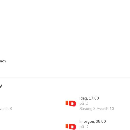
bach
V
Idag, 17:00
på ID
snitt 8
Säsong 3 Avsnitt 10
Imorgon, 08:00
på ID