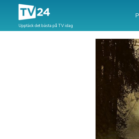
P
Upptäck det bästa på TV idag