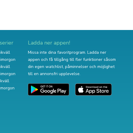
serier
Ladda ner appen!
ikväll
Missa inte dina favoritprogram. Ladda ner
v imorgon
appen och få tillgång till fler funktioner såsom
ikväll
din egen watchlist, påminnelser och möjlighet
v imorgon
till en annonsfri upplevelse.
ikväll
 imorgon