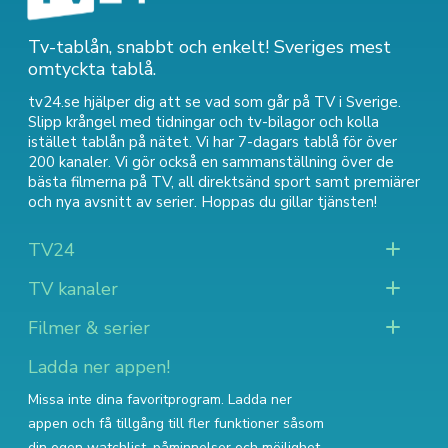
Tv-tablån, snabbt och enkelt! Sveriges mest
omtyckta tablå.
tv24.se hjälper dig att se vad som går på TV i Sverige.
Slipp krångel med tidningar och tv-bilagor och kolla
istället tablån på nätet. Vi har 7-dagars tablå för över
200 kanaler. Vi gör också en sammanställning över
de
bästa filmerna på TV
,
all direktsänd sport
samt
premiärer
och nya avsnitt av serier
. Hoppas du gillar tjänsten!
TV24
TV kanaler
Filmer & serier
Ladda ner appen!
Missa inte dina favoritprogram. Ladda ner
appen och få tillgång till fler funktioner såsom
din egen watchlist, påminnelser och möjlighet