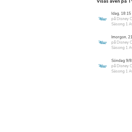
Visas även på T
Idag, 18:15
på Disney 
Säsong 1 Av
Imorgon, 2
på Disney 
Säsong 1 Av
Söndag 9/8
på Disney 
Säsong 1 Av