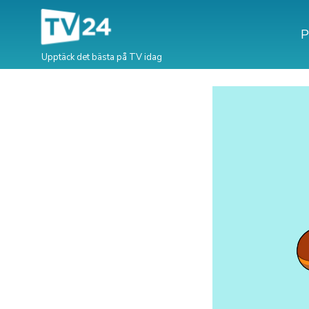
P
Upptäck det bästa på TV idag