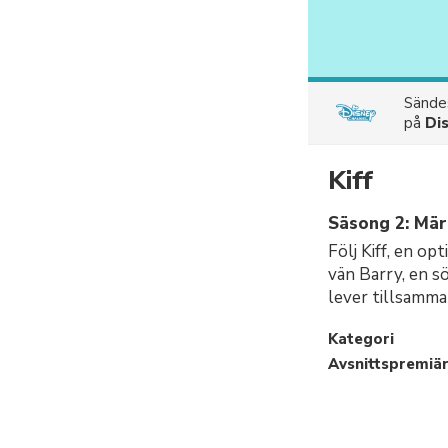
Sänd
på
Di
Kiff
Säsong 2: Märk
Följ Kiff, en op
vän Barry, en sö
lever tillsamma
Kategori
Avsnittspremiä