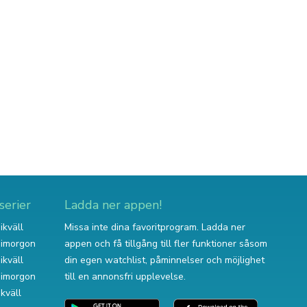
serier
Ladda ner appen!
ikväll
Missa inte dina favoritprogram. Ladda ner
v imorgon
appen och få tillgång till fler funktioner såsom
ikväll
din egen watchlist, påminnelser och möjlighet
v imorgon
till en annonsfri upplevelse.
ikväll