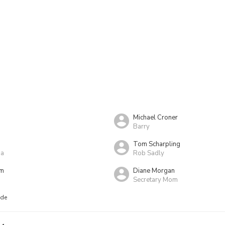
Michael Croner
Barry
Tom Scharpling
na
Rob Sadly
om
Diane Morgan
Secretary Mom
nde