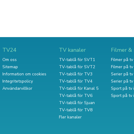
TV24
TV kanaler
Filmer & 
Om oss
TV-tablå för SVT1
Filmer på tv 
Sitemap
TV-tablå för SVT2
Filmer på t
Information om cookies
TV-tablå för TV3
Serier på tv 
Integritetspolicy
TV-tablå för TV4
Serier på t
Användarvillkor
TV-tablå för Kanal 5
Sport på tv 
TV-tablå för TV6
Sport på tv
TV-tablå för Sjuan
TV-tablå för TV8
Fler kanaler