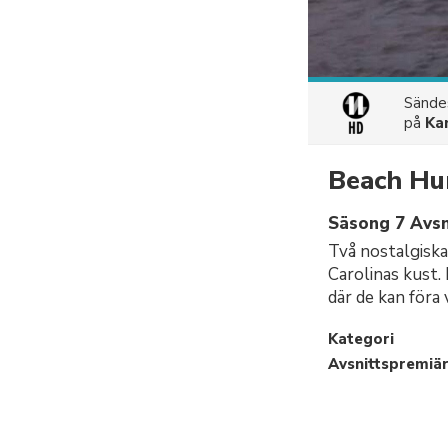
Sänd
på
Ka
Beach Hu
Säsong 7 Avsn
Två nostalgiska
Carolinas kust. 
där de kan föra 
Kategori
Avsnittspremiä