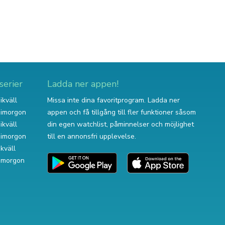
serier
Ladda ner appen!
ikväll
Missa inte dina favoritprogram. Ladda ner
v imorgon
appen och få tillgång till fler funktioner såsom
ikväll
din egen watchlist, påminnelser och möjlighet
v imorgon
till en annonsfri upplevelse.
ikväll
 imorgon