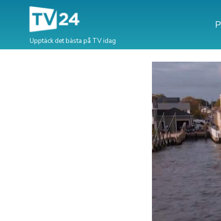
P
Upptäck det bästa på TV idag