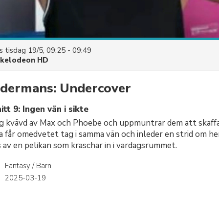
es
tisdag 19/5, 09:25 - 09:49
ckelodeon HD
dermans: Undercover
tt 9: Ingen vän i sikte
ig kvävd av Max och Phoebe och uppmuntrar dem att skaffa
a får omedvetet tag i samma vän och inleder en strid om h
 av en pelikan som kraschar in i vardagsrummet.
Fantasy / Barn
r
2025-03-19