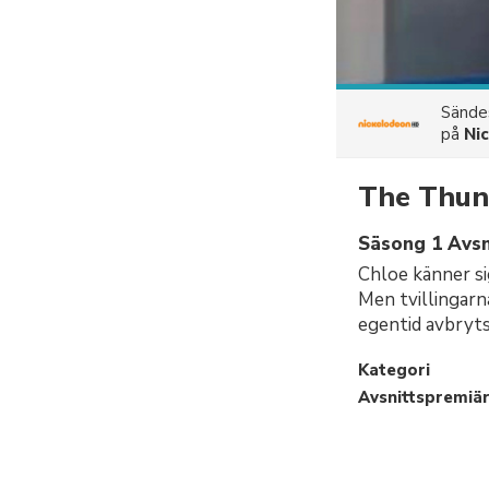
Sänd
på
Ni
The Thun
Säsong 1 Avsni
Chloe känner s
Men tvillingarn
egentid avbryts
Kategori
Avsnittspremiä