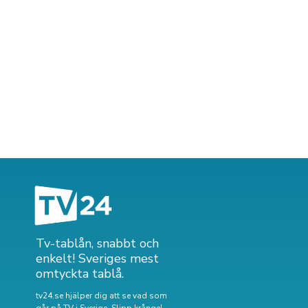
Tv-tablån, snabbt och
enkelt! Sveriges mest
omtyckta tablå.
tv24.se hjälper dig att se vad som