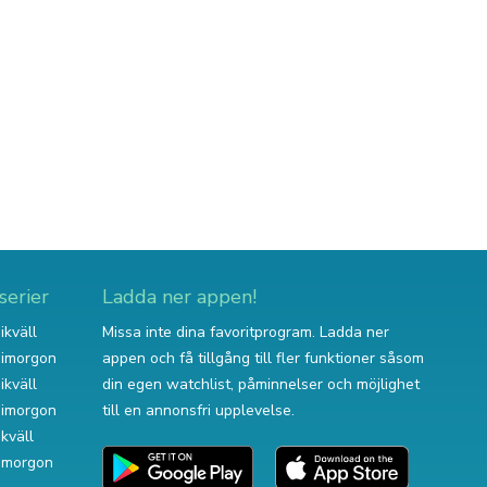
serier
Ladda ner appen!
ikväll
Missa inte dina favoritprogram. Ladda ner
v imorgon
appen och få tillgång till fler funktioner såsom
ikväll
din egen watchlist, påminnelser och möjlighet
v imorgon
till en annonsfri upplevelse.
ikväll
 imorgon