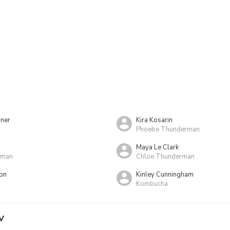
hner
Kira Kosarin
Phoebe Thunderman
Maya Le Clark
rman
Chloe Thunderman
on
Kinley Cunningham
Kombucha
V