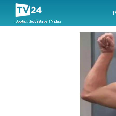
P
Upptäck det bästa på TV idag