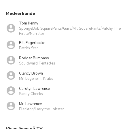
Medverkande
Tom Kenny
SpongeBob SquarePants/Gary/Mr. SquarePants/Patchy The
Pirate/Narrator
Bill Fagerbakke
Patrick Star
Rodger Bumpass
Squidward Tentacles
Clancy Brown
Mr. Eugene H. Krabs
Carolyn Lawrence
Sandy Cheeks
Mr. Lawrence
Plankton/Larry the Lobster
Visas även på TV