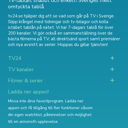
Tv-tablån, snabbt och enkelt! Sveriges mest
omtyckta tablå.
tv24.se hjälper dig att se vad som går på TV i Sverige.
Slipp krångel med tidningar och tv-bilagor och kolla
istället tablån på nätet. Vi har 7-dagars tablå för över
200 kanaler. Vi gör också en sammanställning över
de
bästa filmerna på TV
,
all direktsänd sport
samt
premiärer
och nya avsnitt av serier
. Hoppas du gillar tjänsten!
TV24
TV kanaler
Filmer & serier
Ladda ner appen!
Missa inte dina favoritprogram. Ladda ner
appen och få tillgång till fler funktioner såsom
din egen watchlist, påminnelser och möjlighet
till en annonsfri upplevelse.