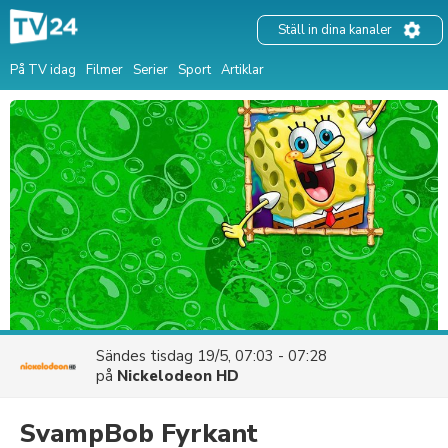
Ställ in dina kanaler
På TV idag
Filmer
Serier
Sport
Artiklar
Sändes
tisdag 19/5, 07:03 - 07:28
på
Nickelodeon HD
SvampBob Fyrkant