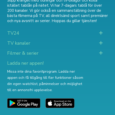
Slipp krångel med tidningar och tv-bilagor och kolla
istället tablån på nätet. Vi har 7-dagars tablå för över
200 kanaler. Vi gör också en sammanställning över
de
bästa filmerna på TV
,
all direktsänd sport
samt
premiärer
och nya avsnitt av serier
. Hoppas du gillar tjänsten!
TV24
TV kanaler
Filmer & serier
Ladda ner appen!
Missa inte dina favoritprogram. Ladda ner
appen och få tillgång till fler funktioner såsom
din egen watchlist, påminnelser och möjlighet
till en annonsfri upplevelse.