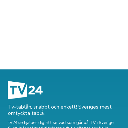
Tv-tablån, snabbt och enkelt! Sveriges mest
omtyckta tablå.
tv24.se hjälper dig att se vad som går på TV i Sverige.