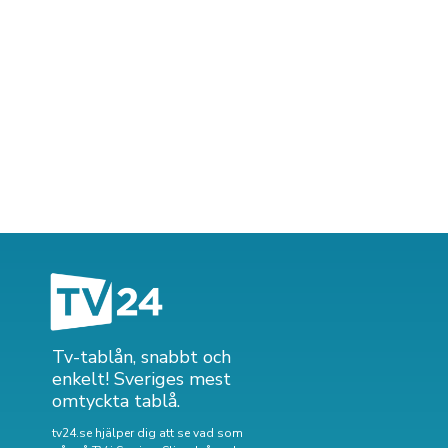
Tv-tablån, snabbt och
enkelt! Sveriges mest
omtyckta tablå.
tv24.se hjälper dig att se vad som