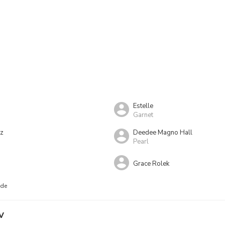
n
Estelle
Garnet
tz
Deedee Magno Hall
Pearl
Grace Rolek
nde
V