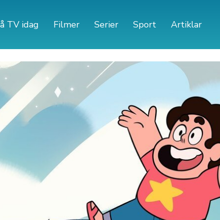
å TV idag
Filmer
Serier
Sport
Artiklar