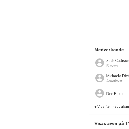
Medverkande
Zach Calliso
Steven
Michaela Die
Amethyst
Dee Baker
+ Visa fler medverka
Visas även på T