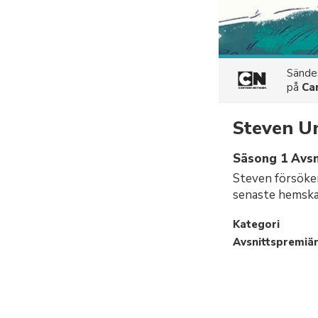
Sänd
på
Ca
Steven U
Säsong 1 Avsni
Steven försöker
senaste hemska
Kategori
Avsnittspremiä