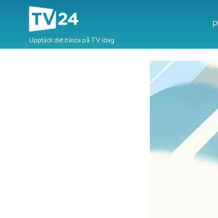
P
Upptäck det bästa på TV idag