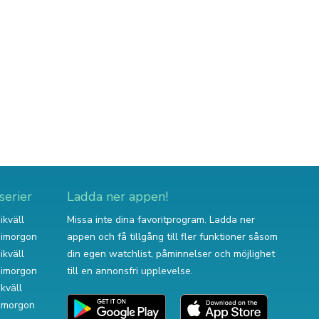
serier
Ladda ner appen!
ikväll
Missa inte dina favoritprogram. Ladda ner
v imorgon
appen och få tillgång till fler funktioner såsom
ikväll
din egen watchlist, påminnelser och möjlighet
v imorgon
till en annonsfri upplevelse.
ikväll
 imorgon