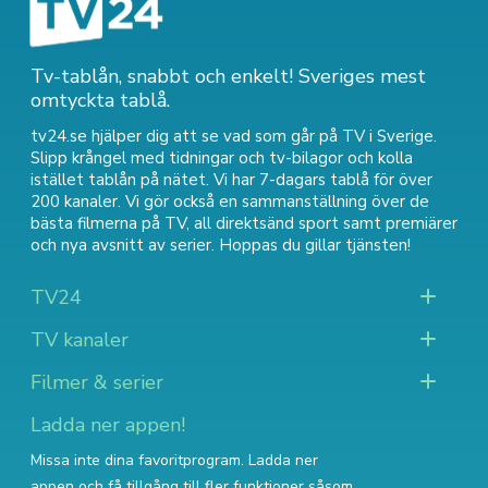
Tv-tablån, snabbt och enkelt! Sveriges mest
omtyckta tablå.
tv24.se hjälper dig att se vad som går på TV i Sverige.
Slipp krångel med tidningar och tv-bilagor och kolla
istället tablån på nätet. Vi har 7-dagars tablå för över
200 kanaler. Vi gör också en sammanställning över
de
bästa filmerna på TV
,
all direktsänd sport
samt
premiärer
och nya avsnitt av serier
. Hoppas du gillar tjänsten!
TV24
TV kanaler
Filmer & serier
Ladda ner appen!
Missa inte dina favoritprogram. Ladda ner
appen och få tillgång till fler funktioner såsom