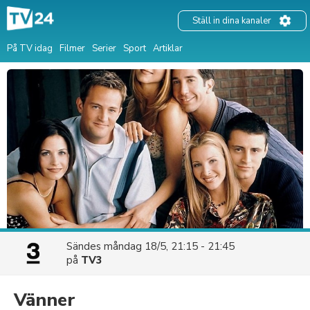
Ställ in dina kanaler
På TV idag
Filmer
Serier
Sport
Artiklar
Sändes
måndag 18/5, 21:15 - 21:45
på
TV3
Vänner