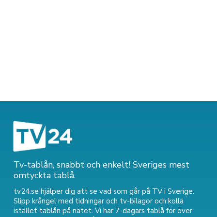
Tv-tablån, snabbt och enkelt! Sveriges mest
omtyckta tablå.
tv24.se hjälper dig att se vad som går på TV i Sverige.
Slipp krångel med tidningar och tv-bilagor och kolla
istället tablån på nätet. Vi har 7-dagars tablå för över