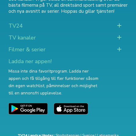
bästa filmerna på TV
,
all direktsänd sport
samt
premiärer
och nya avsnitt av serier
. Hoppas du gillar tjänsten!
TV24
TV kanaler
Filmer & serier
Ladda ner appen!
Missa inte dina favoritprogram. Ladda ner
appen och få tillgång till fler funktioner såsom
din egen watchlist, påminnelser och möjlighet
till en annonsfri upplevelse.
TV24 i andra länder:
Storbritannien
|
Sverige
|
Latinamerika