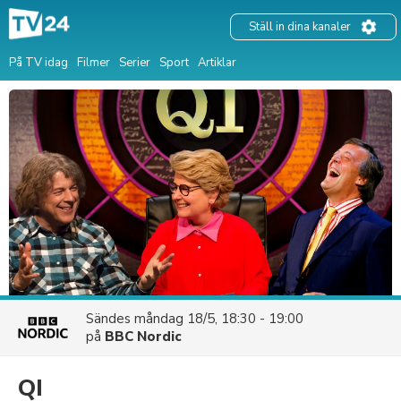
Ställ in dina kanaler
På TV idag
Filmer
Serier
Sport
Artiklar
Sändes
måndag 18/5, 18:30 - 19:00
på
BBC Nordic
QI