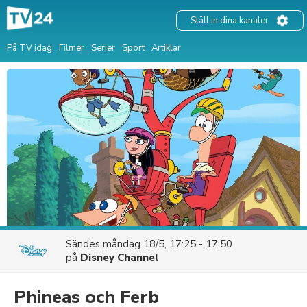
Ställ in dina kanaler
På TV idag
Filmer
Serier
Sport
Artiklar
Sändes
måndag 18/5, 17:25 - 17:50
på
Disney Channel
Phineas och Ferb