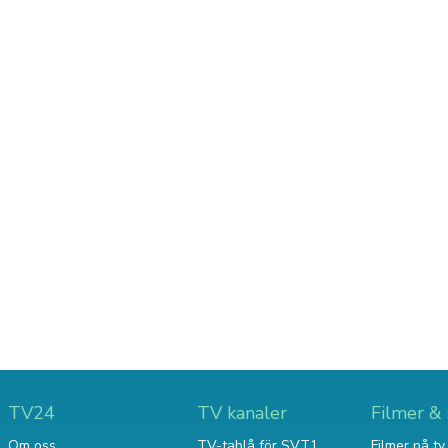
TV24
TV kanaler
Filmer & 
Om oss
TV-tablå för SVT1
Filmer på tv 