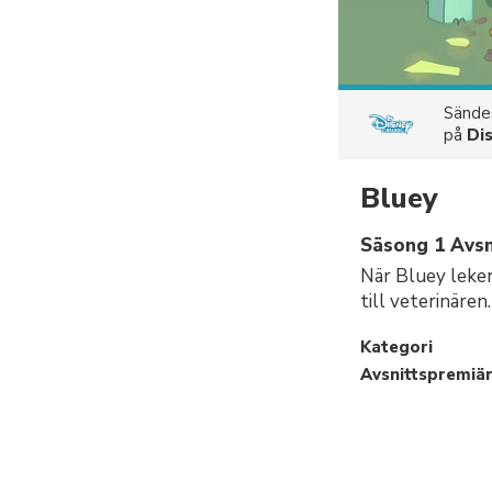
Sänd
på
Di
Bluey
Säsong 1 Avsn
När Bluey leker
till veterinären.
Kategori
Avsnittspremiä