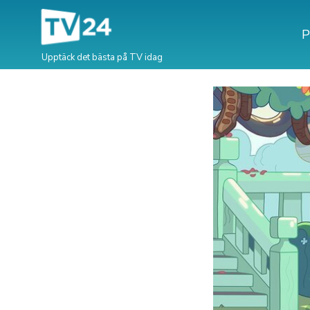
P
Upptäck det bästa på TV idag