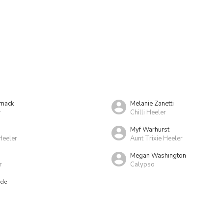
mack
Melanie Zanetti
r
Chilli Heeler
Myf Warhurst
Heeler
Aunt Trixie Heeler
Megan Washington
r
Calypso
nde