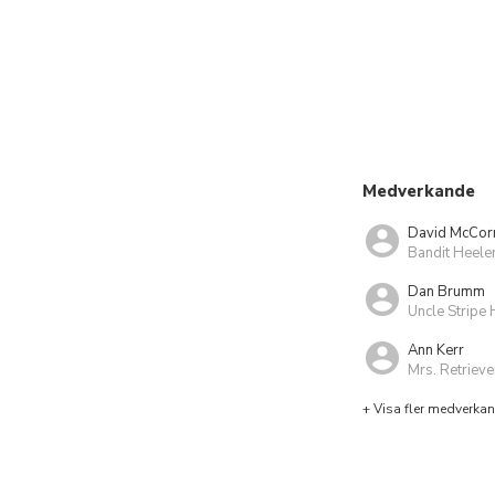
Medverkande
David McCor
Bandit Heele
Dan Brumm
Uncle Stripe 
Ann Kerr
Mrs. Retrieve
+ Visa fler medverka