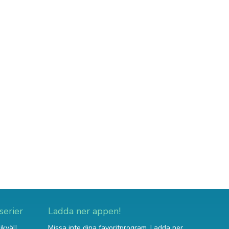
serier
Ladda ner appen!
ikväll
Missa inte dina favoritprogram. Ladda ner