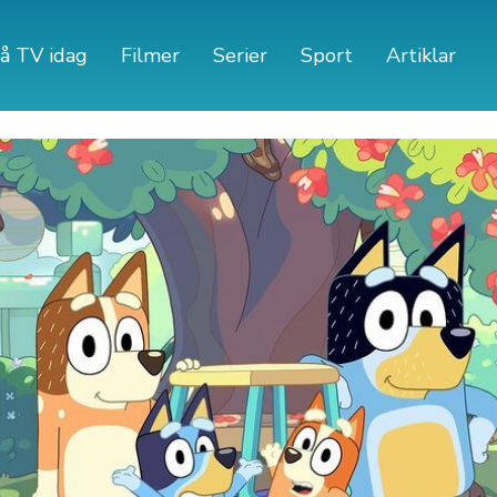
å TV idag
Filmer
Serier
Sport
Artiklar