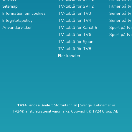
Sitemap
TV-tablå för SVT2
Filmer på t
Information om cookies
TV-tablå för TV3
Serier på tv 
Integritetspolicy
TV-tablå för TV4
Serier på t
Användarvillkor
TV-tablå för Kanal 5
Sport på tv 
TV-tablå för TV6
Sport på tv
TV-tablå för Sjuan
TV-tablå för TV8
Fler kanaler
TV24 i andra länder:
Storbritannien
|
Sverige
|
Latinamerika
TV24® är ett registrerat varumärke. Copyright © TV24 Group AB.