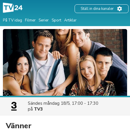
Ställ in dina kanaler
På TV idag
Filmer
Serier
Sport
Artiklar
Sändes
måndag 18/5, 17:00 - 17:30
på
TV3
Vänner