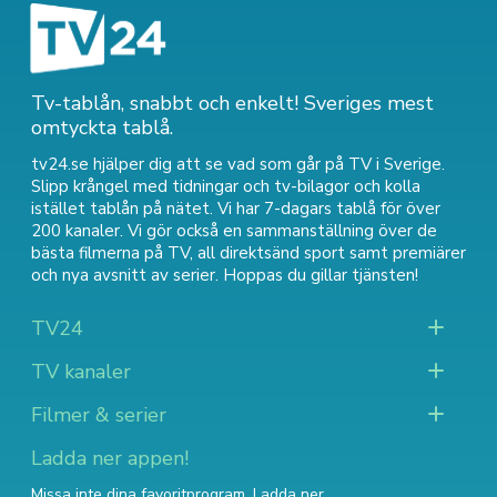
Tv-tablån, snabbt och enkelt! Sveriges mest
omtyckta tablå.
tv24.se hjälper dig att se vad som går på TV i Sverige.
Slipp krångel med tidningar och tv-bilagor och kolla
istället tablån på nätet. Vi har 7-dagars tablå för över
200 kanaler. Vi gör också en sammanställning över
de
bästa filmerna på TV
,
all direktsänd sport
samt
premiärer
och nya avsnitt av serier
. Hoppas du gillar tjänsten!
TV24
TV kanaler
Filmer & serier
Ladda ner appen!
Missa inte dina favoritprogram. Ladda ner