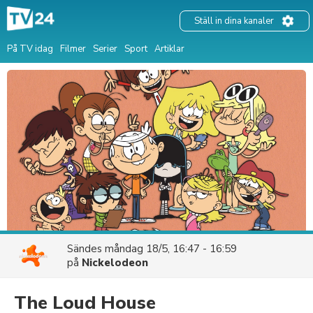
Ställ in dina kanaler
På TV idag
Filmer
Serier
Sport
Artiklar
Sändes
måndag 18/5, 16:47 - 16:59
på
Nickelodeon
The Loud House