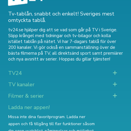
Tv-tablån, snabbt och enkelt! Sveriges mest
omtyckta tablå.
tv24.se hjälper dig att se vad som går på TV i Sverige.
Slipp krångel med tidningar och tv-bilagor och kolla
istället tablån på nätet. Vi har 7-dagars tablå för över
200 kanaler. Vi gör också en sammanställning över
de
bästa filmerna på TV
,
all direktsänd sport
samt
premiärer
och nya avsnitt av serier
. Hoppas du gillar tjänsten!
TV24
TV kanaler
Filmer & serier
Ladda ner appen!
Missa inte dina favoritprogram. Ladda ner
appen och få tillgång till fler funktioner såsom
din egen watchlist, påminnelser och möjlighet