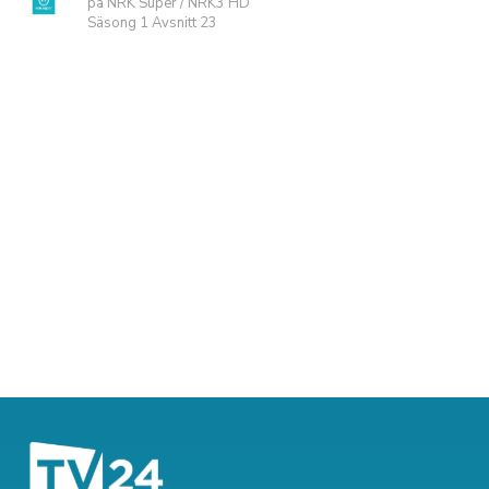
på NRK Super / NRK3 HD
Säsong 1 Avsnitt 23