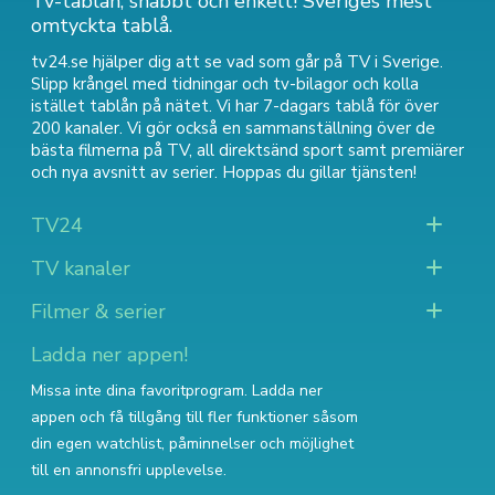
Tv-tablån, snabbt och enkelt! Sveriges mest
omtyckta tablå.
tv24.se hjälper dig att se vad som går på TV i Sverige.
Slipp krångel med tidningar och tv-bilagor och kolla
istället tablån på nätet. Vi har 7-dagars tablå för över
200 kanaler. Vi gör också en sammanställning över
de
bästa filmerna på TV
,
all direktsänd sport
samt
premiärer
och nya avsnitt av serier
. Hoppas du gillar tjänsten!
TV24
TV kanaler
Filmer & serier
Ladda ner appen!
Missa inte dina favoritprogram. Ladda ner
appen och få tillgång till fler funktioner såsom
din egen watchlist, påminnelser och möjlighet
till en annonsfri upplevelse.