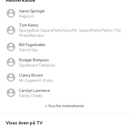
Medverkande
Aaron Springer
Regissör
Tom Kenny
SpongeBob SquarePants/Gary/Mr. SquarePants/Patchy The
Pirate/Narrator
Bill Fagerbakke
Patrick Star
Rodger Bumpass
Squidward Tentacles
Clancy Brown
Mr. Eugene H. Krabs
Carolyn Lawrence
Sandy Cheeks
+ Visa fler medverkande
Visas även på TV