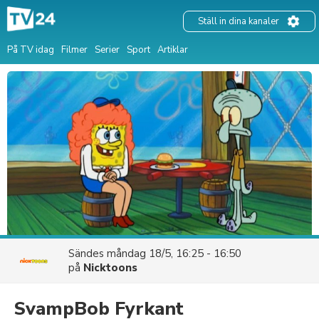
Ställ in dina kanaler
På TV idag
Filmer
Serier
Sport
Artiklar
Sändes
måndag 18/5, 16:25 - 16:50
på
Nicktoons
SvampBob Fyrkant