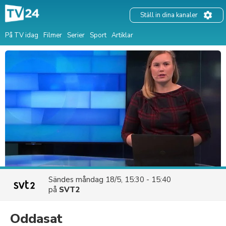
Ställ in dina kanaler
På TV idag
Filmer
Serier
Sport
Artiklar
Sändes
måndag 18/5, 15:30 - 15:40
på
SVT2
Oddasat