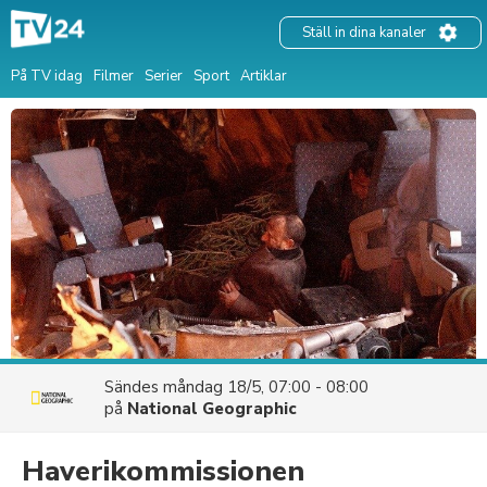
Ställ in dina kanaler
På TV idag
Filmer
Serier
Sport
Artiklar
Sändes
måndag 18/5, 07:00 - 08:00
på
National Geographic
Haverikommissionen