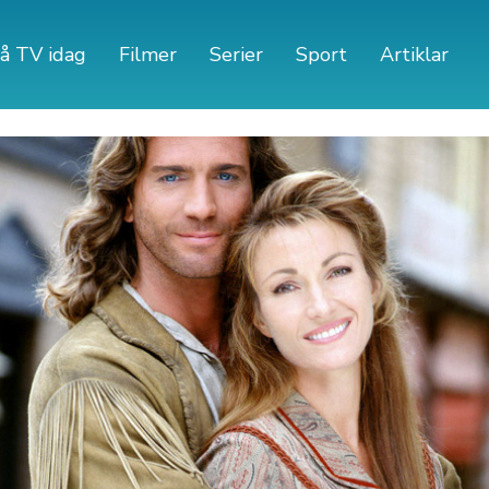
å TV idag
Filmer
Serier
Sport
Artiklar