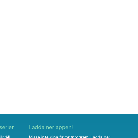
serier
Ladda ner appen!
ikväll
Missa inte dina favoritprogram. Ladda ner