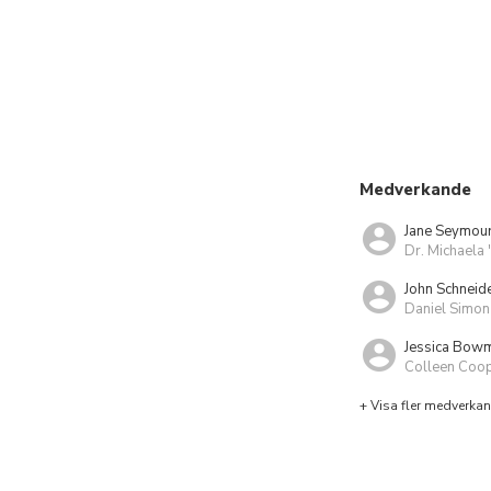
Medverkande
Jane Seymou
Dr. Michaela 
John Schneid
Daniel Simon
Jessica Bow
Colleen Coo
+ Visa fler medverka