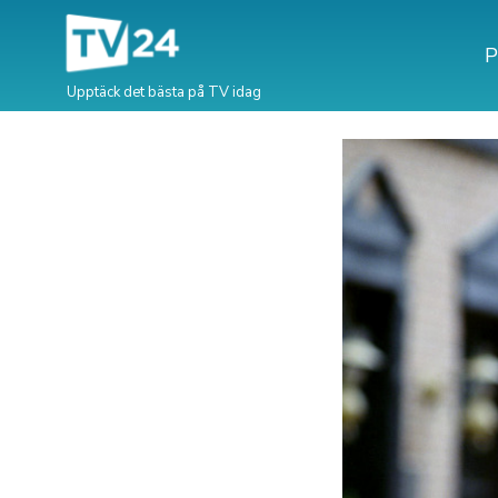
P
Upptäck det bästa på TV idag