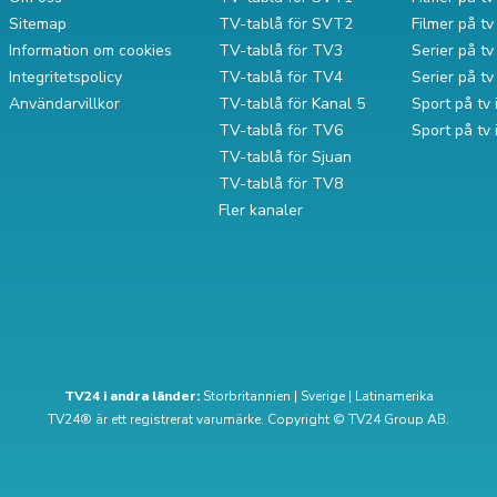
Sitemap
TV-tablå för SVT2
Filmer på t
Information om cookies
TV-tablå för TV3
Serier på tv 
Integritetspolicy
TV-tablå för TV4
Serier på t
Användarvillkor
TV-tablå för Kanal 5
Sport på tv 
TV-tablå för TV6
Sport på tv
TV-tablå för Sjuan
TV-tablå för TV8
Fler kanaler
TV24 i andra länder:
Storbritannien
|
Sverige
|
Latinamerika
TV24® är ett registrerat varumärke. Copyright © TV24 Group AB.