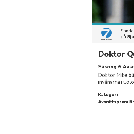
Sänd
på
Sj
Doktor Q
Säsong 6 Avsn
Doktor Mike bli
invånarna i Col
Kategori
Avsnittspremiä