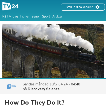
Ställ in dina kanaler
På TV idag
Filmer
Serier
Sport
Artiklar
Sändes
måndag 18/5, 04:24 - 04:48
på
Discovery Science
How Do They Do It?