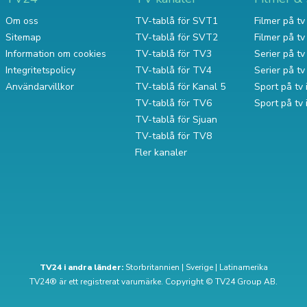
Om oss
TV-tablå för SVT1
Filmer på tv 
Sitemap
TV-tablå för SVT2
Filmer på t
Information om cookies
TV-tablå för TV3
Serier på tv 
Integritetspolicy
TV-tablå för TV4
Serier på t
Användarvillkor
TV-tablå för Kanal 5
Sport på tv 
TV-tablå för TV6
Sport på tv
TV-tablå för Sjuan
TV-tablå för TV8
Fler kanaler
TV24 i andra länder:
Storbritannien
|
Sverige
|
Latinamerika
TV24® är ett registrerat varumärke. Copyright © TV24 Group AB.