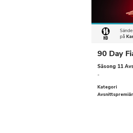
Sänd
på
Ka
90 Day Fi
Säsong 11 Avs
-
Kategori
Avsnittspremiä