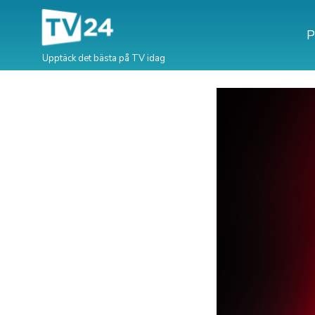
P
Upptäck det bästa på TV idag