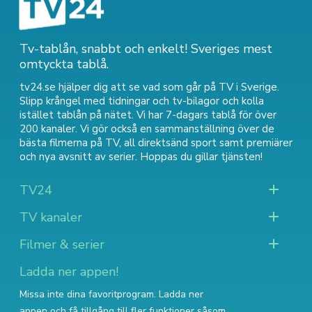
Tv-tablån, snabbt och enkelt! Sveriges mest
omtyckta tablå.
tv24.se hjälper dig att se vad som går på TV i Sverige.
Slipp krångel med tidningar och tv-bilagor och kolla
istället tablån på nätet. Vi har 7-dagars tablå för över
200 kanaler. Vi gör också en sammanställning över
de
bästa filmerna på TV
,
all direktsänd sport
samt
premiärer
och nya avsnitt av serier
. Hoppas du gillar tjänsten!
TV24
TV kanaler
Filmer & serier
Ladda ner appen!
Missa inte dina favoritprogram. Ladda ner
appen och få tillgång till fler funktioner såsom