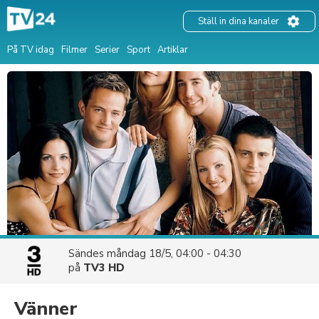
Ställ in dina kanaler
På TV idag
Filmer
Serier
Sport
Artiklar
Sändes
måndag 18/5, 04:00 - 04:30
på
TV3 HD
Vänner