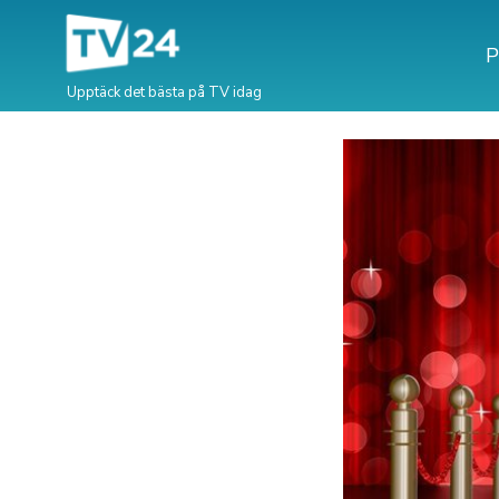
P
Upptäck det bästa på TV idag