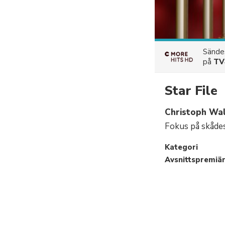
Sänd
på
TV
Star File
Christoph Wa
Fokus på skådes
Kategori
Avsnittspremiä