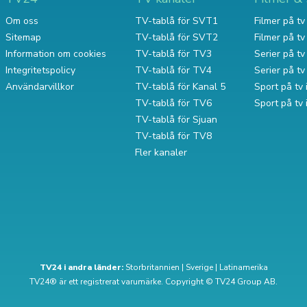
Om oss
TV-tablå för SVT1
Filmer på tv 
Sitemap
TV-tablå för SVT2
Filmer på t
Information om cookies
TV-tablå för TV3
Serier på tv 
Integritetspolicy
TV-tablå för TV4
Serier på t
Användarvillkor
TV-tablå för Kanal 5
Sport på tv 
TV-tablå för TV6
Sport på tv
TV-tablå för Sjuan
TV-tablå för TV8
Fler kanaler
TV24 i andra länder:
Storbritannien
|
Sverige
|
Latinamerika
TV24® är ett registrerat varumärke. Copyright © TV24 Group AB.