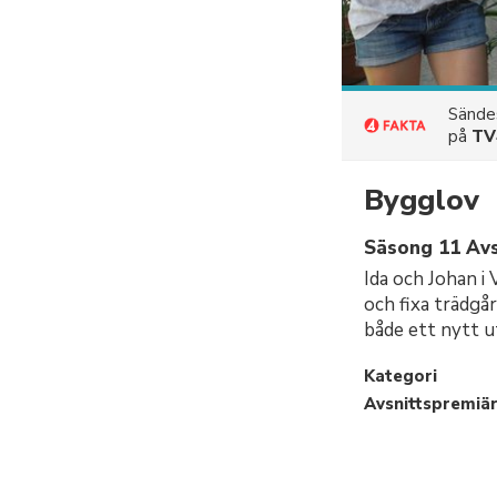
Sänd
på
TV
Bygglov
Säsong 11 Avs
Ida och Johan i 
och fixa trädgå
både ett nytt u
Kategori
Avsnittspremiä