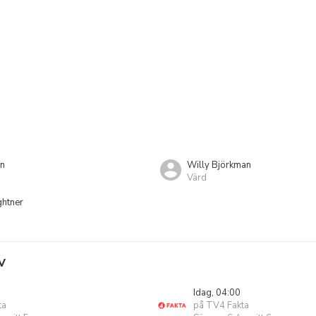
on
Willy Björkman
Värd
ghtner
V
Idag, 04:00
ta
på TV4 Fakta