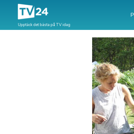
P
Upptäck det bästa på TV idag