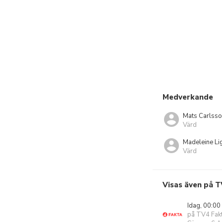
Medverkande
Mats Carlss
Värd
Madeleine Li
Värd
Visas även på T
Idag, 00:00
på TV4 Fak