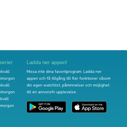
serier
Ladda ner appen!
ikväll
Missa inte dina favoritprogram. Ladda ner
v imorgon
appen och få tillgång till fler funktioner såsom
ikväll
din egen watchlist, påminnelser och möjlighet
v imorgon
till en annonsfri upplevelse.
ikväll
 imorgon