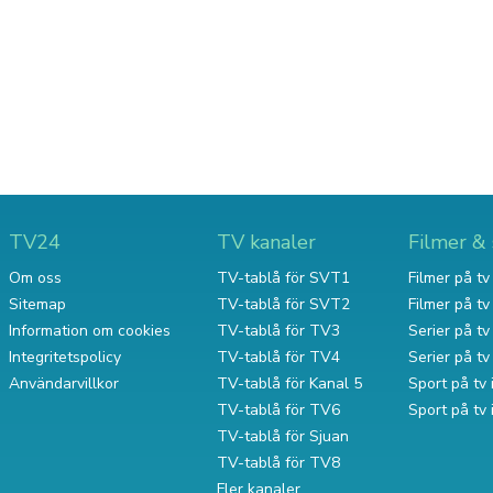
TV24
TV kanaler
Filmer & 
Om oss
TV-tablå för SVT1
Filmer på tv 
Sitemap
TV-tablå för SVT2
Filmer på t
Information om cookies
TV-tablå för TV3
Serier på tv 
Integritetspolicy
TV-tablå för TV4
Serier på t
Användarvillkor
TV-tablå för Kanal 5
Sport på tv 
TV-tablå för TV6
Sport på tv
TV-tablå för Sjuan
TV-tablå för TV8
Fler kanaler