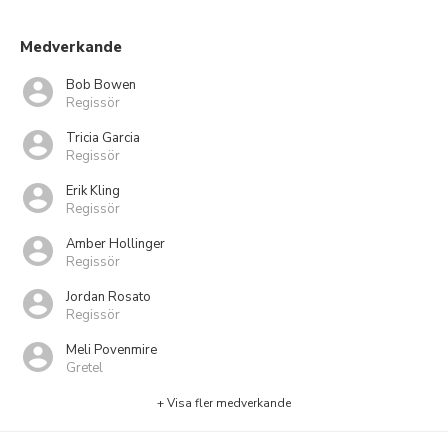
Medverkande
Bob Bowen
Regissör
Tricia Garcia
Regissör
Erik Kling
Regissör
Amber Hollinger
Regissör
Jordan Rosato
Regissör
Meli Povenmire
Gretel
+ Visa fler medverkande