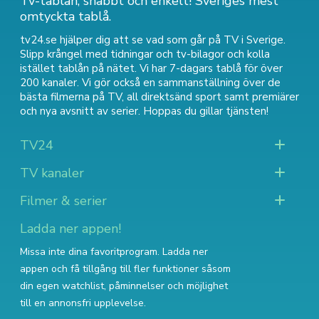
Tv-tablån, snabbt och enkelt! Sveriges mest
omtyckta tablå.
tv24.se hjälper dig att se vad som går på TV i Sverige.
Slipp krångel med tidningar och tv-bilagor och kolla
istället tablån på nätet. Vi har 7-dagars tablå för över
200 kanaler. Vi gör också en sammanställning över
de
bästa filmerna på TV
,
all direktsänd sport
samt
premiärer
och nya avsnitt av serier
. Hoppas du gillar tjänsten!
TV24
TV kanaler
Filmer & serier
Ladda ner appen!
Missa inte dina favoritprogram. Ladda ner
appen och få tillgång till fler funktioner såsom
din egen watchlist, påminnelser och möjlighet
till en annonsfri upplevelse.