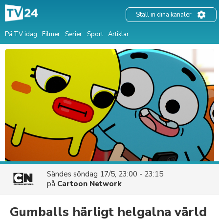
Ställ in dina kanaler
På TV idag
Filmer
Serier
Sport
Artiklar
Sändes
söndag 17/5, 23:00 - 23:15
på
Cartoon Network
Gumballs härligt helgalna värld