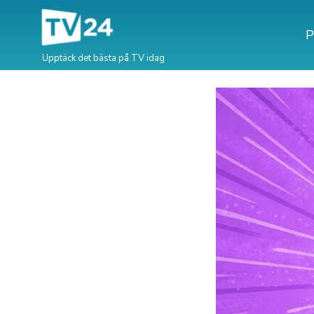
P
Upptäck det bästa på TV idag