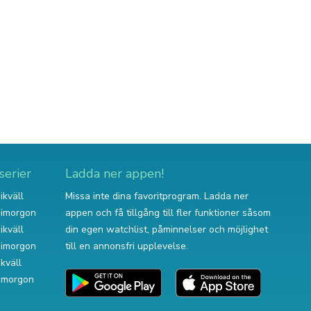
serier
Ladda ner appen!
ikväll
Missa inte dina favoritprogram. Ladda ner
v imorgon
appen och få tillgång till fler funktioner såsom
ikväll
din egen watchlist, påminnelser och möjlighet
v imorgon
till en annonsfri upplevelse.
ikväll
 imorgon