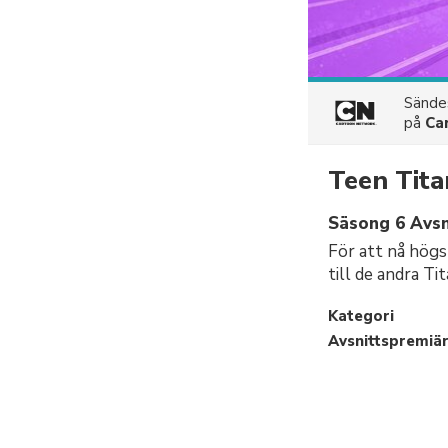
Sänd
på
Ca
Teen Tita
Säsong 6 Avsn
För att nå högs
till de andra Tit
Kategori
Avsnittspremiä