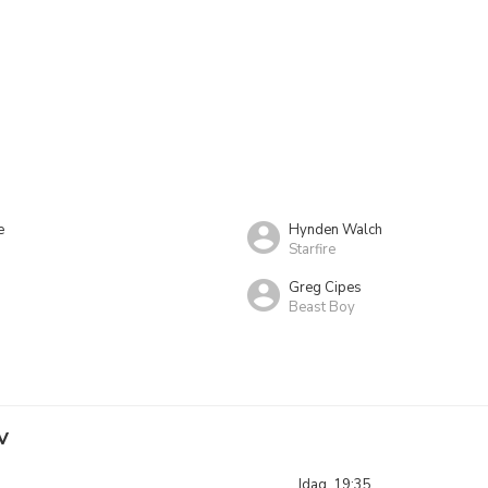
e
Hynden Walch
Starfire
Greg Cipes
Beast Boy
V
Idag, 19:35