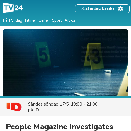
Ställ in dina kanaler
På TV idag
Filmer
Serier
Sport
Artiklar
Sändes
söndag 17/5, 19:00 - 21:00
på
ID
People Magazine Investigates