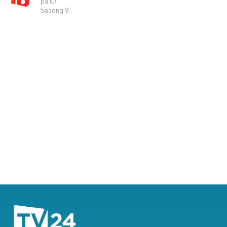
på ID
Säsong 9