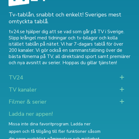
Tv-tablån, snabbt och enkelt! Sveriges mest
omtyckta tablå.
tv24.se hjälper dig att se vad som går på TV i Sverige.
Slipp krångel med tidningar och tv-bilagor och kolla
istället tablån på nätet. Vi har 7-dagars tablå för över
200 kanaler. Vi gör också en sammanställning över
de
bästa filmerna på TV
,
all direktsänd sport
samt
premiärer
och nya avsnitt av serier
. Hoppas du gillar tjänsten!
TV24
TV kanaler
Filmer & serier
Ladda ner appen!
Missa inte dina favoritprogram. Ladda ner
appen och få tillgång till fler funktioner såsom
din egen watchlist, påminnelser och möjlighet