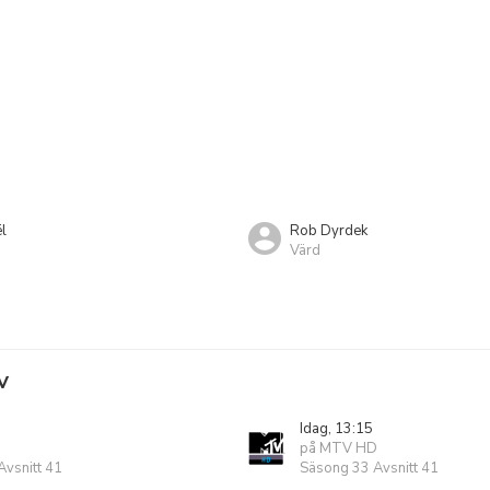
l
Rob Dyrdek
Värd
V
Idag, 13:15
på MTV HD
vsnitt 41
Säsong 33 Avsnitt 41