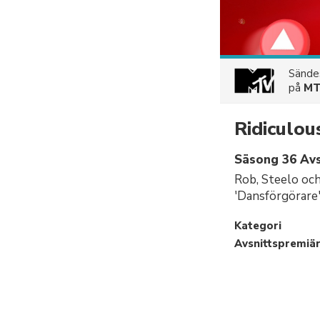
Sänd
på
M
Ridiculou
Säsong 36 Avs
Rob, Steelo och
'Dansförgörare', 
Kategori
Avsnittspremiä