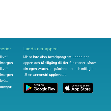
serier
Ladda ner appen!
ikväll
Missa inte dina favoritprogram. Ladda ner
v imorgon
appen och få tillgång till fler funktioner såsom
ikväll
din egen watchlist, påminnelser och möjlighet
v imorgon
till en annonsfri upplevelse.
ikväll
 imorgon