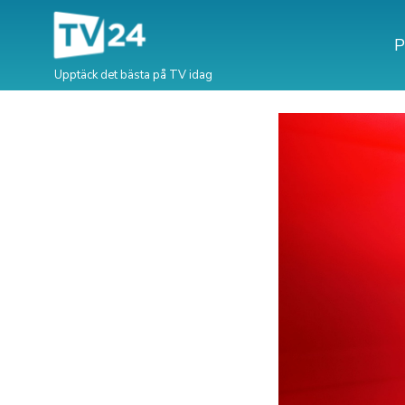
P
Upptäck det bästa på TV idag