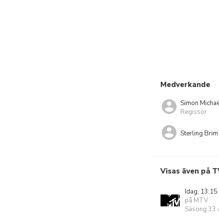
Medverkande
Simon Michaë
Regissör
Sterling Brim
Visas även på T
Idag, 13:15
på MTV
Säsong 33 A