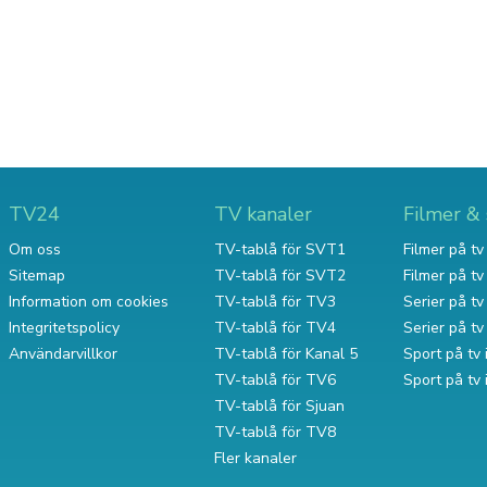
TV24
TV kanaler
Filmer & 
Om oss
TV-tablå för SVT1
Filmer på tv 
Sitemap
TV-tablå för SVT2
Filmer på t
Information om cookies
TV-tablå för TV3
Serier på tv 
Integritetspolicy
TV-tablå för TV4
Serier på t
Användarvillkor
TV-tablå för Kanal 5
Sport på tv 
TV-tablå för TV6
Sport på tv
TV-tablå för Sjuan
TV-tablå för TV8
Fler kanaler