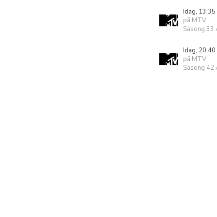
Idag, 13:35
på MTV
Säsong 33 A
Idag, 20:40
på MTV
Säsong 42 A