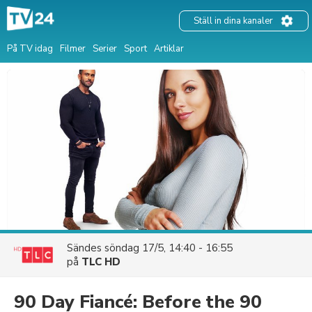
Ställ in dina kanaler
På TV idag
Filmer
Serier
Sport
Artiklar
Sändes
söndag 17/5, 14:40 - 16:55
på
TLC HD
90 Day Fiancé: Before the 90