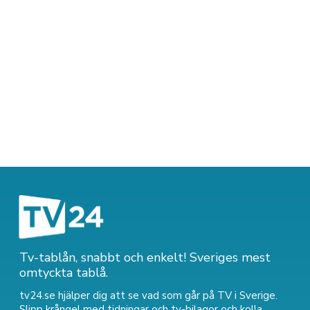
Tv-tablån, snabbt och enkelt! Sveriges mest
omtyckta tablå.
tv24.se hjälper dig att se vad som går på TV i Sverige.
Slipp krångel med tidningar och tv-bilagor och kolla