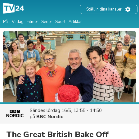
Ställ in dina kanaler
På TV idag
Filmer
Serier
Sport
Artiklar
Sändes
lördag 16/5, 13:55 - 14:50
på
BBC Nordic
The Great British Bake Off