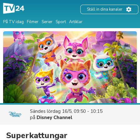
Ställ in dina kanaler
På TV idag
Filmer
Serier
Sport
Artiklar
Sändes
lördag 16/5, 09:50 - 10:15
på
Disney Channel
Superkattungar