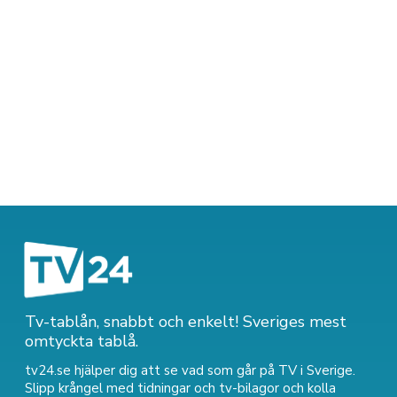
Tv-tablån, snabbt och enkelt! Sveriges mest
omtyckta tablå.
tv24.se hjälper dig att se vad som går på TV i Sverige.
Slipp krångel med tidningar och tv-bilagor och kolla